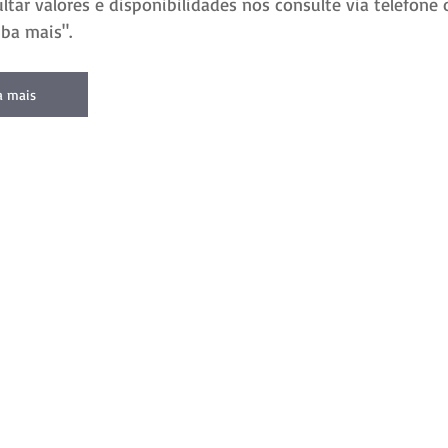
ltar valores e disponibilidades nos consulte via telefon
ba mais".
a mais