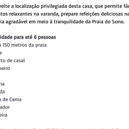
s relaxantes na varanda, prepare refeições deliciosas na
ia agradável em meio à tranquilidade da Praia do Sono.
idade para até 6 pessoas
a 150 metros da praia
e
rto de casal
heiro
ha
da
a de Cama
lador
eira